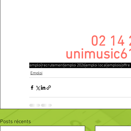
02 14 
unimusic6
emploi
recrutement
emploi 2026
emploi local
emplois
offre
Emploi
Posts récents