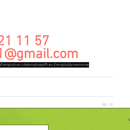
21 11 57 
1@gmail.com
 d’emploi
recrute
emploie
offres d’emploi
dynamisme