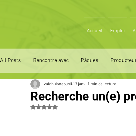
Accueil
Emploi
A
All Posts
Rencontre avec
Pâques
Producteur
valdhuisnepubli
13 janv.
1 min de lecture
ZONE DE DISTRIBUTION 28
ZONE DE DISTRIBUTI
Recherche un(e) pr
Noté NaN étoiles sur 5.
3 JOURS LA FERTE COMICE AGRICOLE
POLE CU
Emploi
VOS SORTIES
Maison
Sport