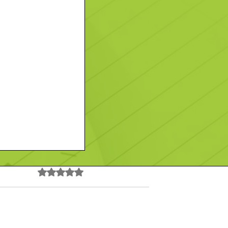
Noté 0 étoile sur 5.
Pas encore de note