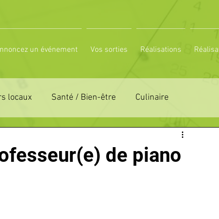
nnoncez un événement
Vos sorties
Réalisations
Réalisa
s locaux
Santé / Bien-être
Culinaire
ON 61
ZONE DE DISTRIBUTION 72
ofesseur(e) de piano
LTUREL
ESPACE NATURE
POLE SPORT
PETITES ANNONCES