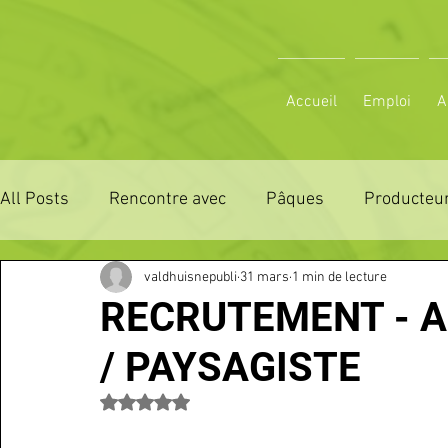
Accueil
Emploi
A
All Posts
Rencontre avec
Pâques
Producteur
valdhuisnepubli
31 mars
1 min de lecture
ZONE DE DISTRIBUTION 28
ZONE DE DISTRIBUTI
RECRUTEMENT - A
/ PAYSAGISTE
3 JOURS LA FERTE COMICE AGRICOLE
POLE CU
Noté NaN étoiles sur 5.
Emploi
VOS SORTIES
Maison
Sport