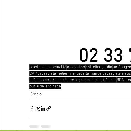
02 33 
plantation
ponctualité
motivation
entretien jardin
aménageme
CAP paysagiste
métier manuel
alternance paysagiste
arro
création de jardins
désherbage
travail en extérieur
BPA am
outils de jardinage
Emploi