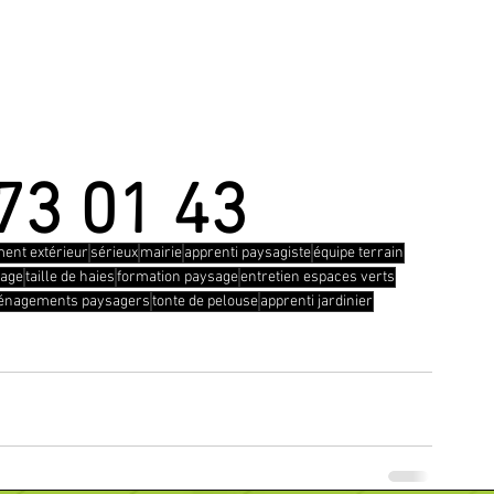
73 01 43
nt extérieur
sérieux
mairie
apprenti paysagiste
équipe terrain
sage
taille de haies
formation paysage
entretien espaces verts
énagements paysagers
tonte de pelouse
apprenti jardinier