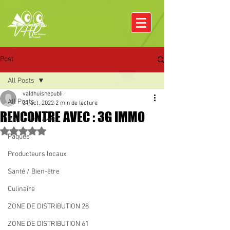
Post
All Posts
valdhuisnepubli
All Posts
31 oct. 2022
2 min de lecture
RENCONTRE AVEC : 3G IMMO
Rencontre avec
Noté NaN étoiles sur 5.
Pâques
Producteurs locaux
Santé / Bien-être
Culinaire
ZONE DE DISTRIBUTION 28
ZONE DE DISTRIBUTION 61