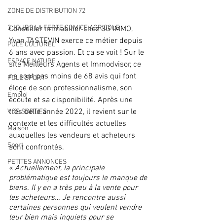
ZONE DE DISTRIBUTION 72
3 JOURS LA FERTE COMICE AGRICOLE
Conseiller immobilier chez 3G IMMO, 
Yvan TASTEVIN exerce ce métier depuis 
POLE CULTUREL
6 ans avec passion. Et ça se voit ! Sur le 
ESPACE NATURE
site Meilleurs Agents et Immodvisor, ce 
ne sont pas moins de 68 avis qui font 
POLE SPORT
éloge de son professionnalisme, son 
Emploi
écoute et sa disponibilité. Après une 
très belle année 2022, il revient sur le 
VOS SORTIES
contexte et les difficultés actuelles 
Maison
auxquelles les vendeurs et acheteurs 
Sport
sont confrontés.
PETITES ANNONCES
« 
Actuellement, la principale 
problématique est toujours le manque de 
biens. Il y en a très peu à la vente pour 
les acheteurs… Je rencontre aussi 
certaines personnes qui veulent vendre 
leur bien mais inquiets pour se 