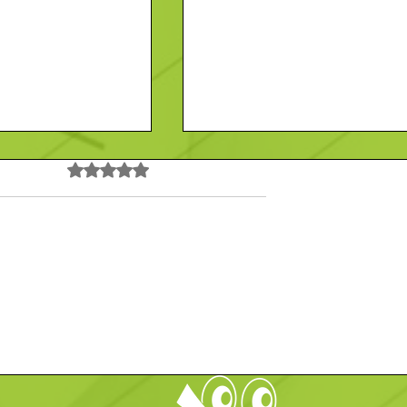
Noté 0 étoile sur 5.
Pas encore de note
 Vendeur-
Recherche- Employé-
Contact
En savoir plus
/F)
Polyvalent