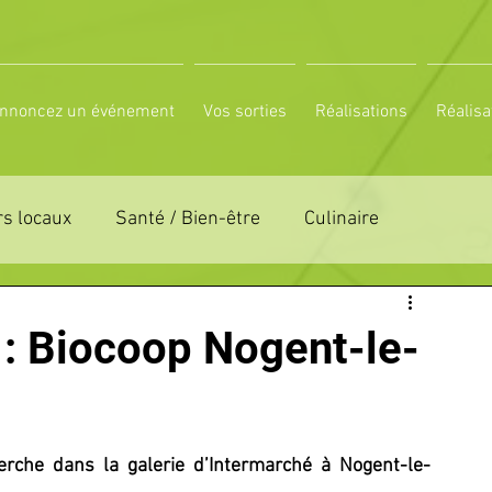
nnoncez un événement
Vos sorties
Réalisations
Réalisa
s locaux
Santé / Bien-être
Culinaire
ON 61
ZONE DE DISTRIBUTION 72
 Biocoop Nogent-le-
LTUREL
ESPACE NATURE
POLE SPORT
erche dans la galerie d’Intermarché à Nogent-le-
PETITES ANNONCES