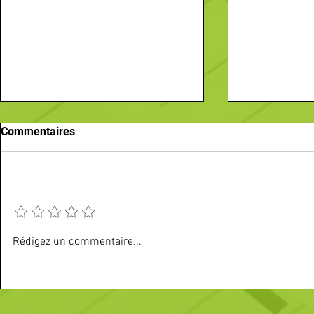
Commentaires
Ajouter une note
Vos sorties du mois d'août
Recherche-
Rédigez un commentaire...
Passez une annonce
Comptoir (H