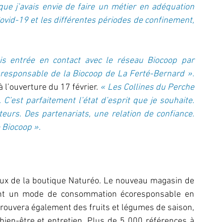
que j’avais envie de faire un métier en adéquation 
ovid-19 et les différentes périodes de confinement, 
is entrée en contact avec le réseau Biocoop par 
l’intermédiaire de Sylvie Cavalier qui était la responsable de la Biocoop de La Ferté-Bernard ». 
 l’ouverture du 17 février. 
« Les Collines du Perche 
C’est parfaitement l’état d’esprit que je souhaite. 
eurs. Des partenariats, une relation de confiance. 
 Biocoop ».
aux de la boutique Naturéo. Le nouveau magasin de 
ant un mode de consommation écoresponsable en 
etrouvera également des fruits et légumes de saison, 
des produits frais et d’épicerie, et un rayon bien-être et entretien. Plus de 5 000 références à 