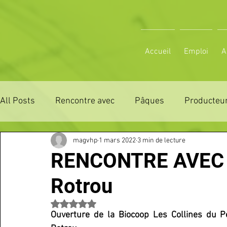
Accueil
Emploi
A
All Posts
Rencontre avec
Pâques
Producteur
magvhp
1 mars 2022
3 min de lecture
ZONE DE DISTRIBUTION 28
ZONE DE DISTRIBUTI
RENCONTRE AVEC :
Rotrou
3 JOURS LA FERTE COMICE AGRICOLE
POLE CU
Noté NaN étoiles sur 5.
Ouverture de la Biocoop Les Collines du P
Emploi
VOS SORTIES
Maison
Sport