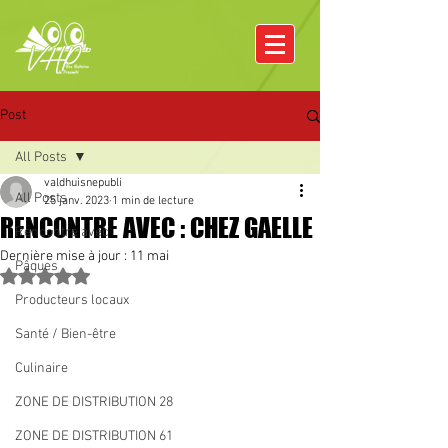
Post
All Posts
valdhuisnepubli
All Posts
25 janv. 2023
1 min de lecture
RENCONTRE AVEC : CHEZ GAELLE
Rencontre avec
Dernière mise à jour :
11 mai
Pâques
Noté NaN étoiles sur 5.
Producteurs locaux
Santé / Bien-être
Culinaire
ZONE DE DISTRIBUTION 28
ZONE DE DISTRIBUTION 61