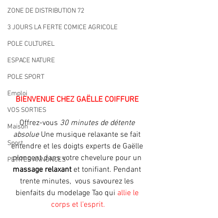
ZONE DE DISTRIBUTION 72
3 JOURS LA FERTE COMICE AGRICOLE
POLE CULTUREL
ESPACE NATURE
POLE SPORT
Emploi
BIENVENUE CHEZ GAËLLE COIFFURE 
VOS SORTIES
Offrez-vous 
30 minutes de détente 
Maison
absolue 
Une musique relaxante se fait 
Sport
entendre et les doigts experts de Gaëlle 
plongent dans votre chevelure pour un
PETITES ANNONCES
massage relaxant 
et tonifiant. Pendant 
trente minutes,  vous savourez les 
bienfaits du modelage Tao qui 
allie le 
corps et l’esprit.