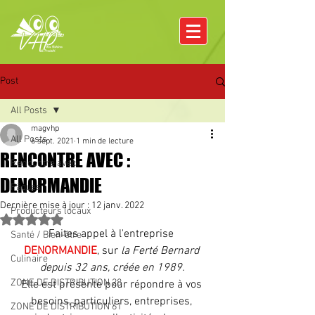
Post
All Posts
magvhp
All Posts
6 sept. 2021
1 min de lecture
RENCONTRE AVEC :
Rencontre avec
DENORMANDIE
Pâques
Dernière mise à jour :
12 janv. 2022
Producteurs locaux
Noté NaN étoiles sur 5.
Faites appel à l'entreprise 
Santé / Bien-être
DENORMANDIE
, sur 
la Ferté Bernard 
Culinaire
depuis 32 ans, créée en 1989.
ZONE DE DISTRIBUTION 28
Elle est présente pour répondre à vos 
besoins, particuliers, entreprises, 
ZONE DE DISTRIBUTION 61