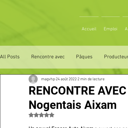
Accueil
Emploi
A
All Posts
Rencontre avec
Pâques
Producteur
magvhp
24 août 2022
2 min de lecture
ZONE DE DISTRIBUTION 28
ZONE DE DISTRIBUTI
RENCONTRE AVEC :
Nogentais Aixam
3 JOURS LA FERTE COMICE AGRICOLE
POLE CU
Noté NaN étoiles sur 5.
Emploi
VOS SORTIES
Maison
Sport