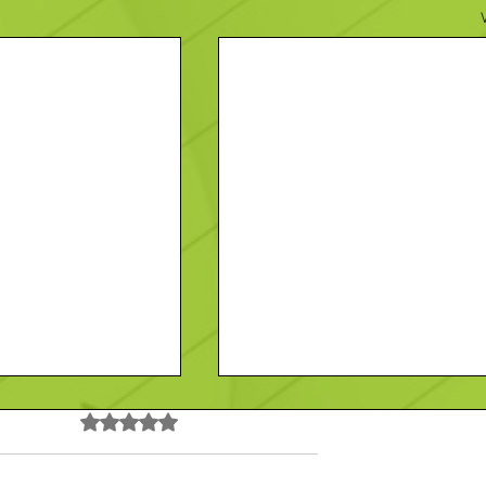
Noté 0 étoile sur 5.
Pas encore de note