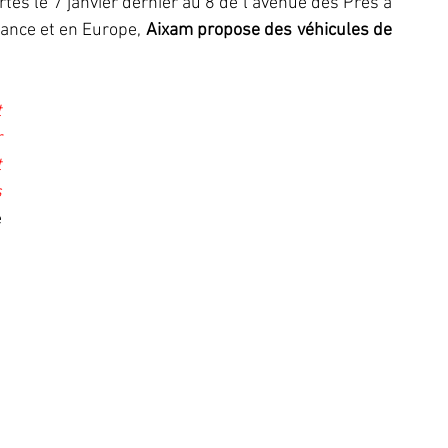
rtes le 7 janvier dernier au 8 de l’avenue des Prés à 
ance et en Europe, 
Aixam propose des véhicules de 
 
 
 
 
 