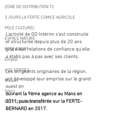
ZONE DE DISTRIBUTION 72
3 JOURS LA FERTE COMICE AGRICOLE
POLE CULTUREL
L'activité de GO Intérim s'est construite 
ESPACE NATURE
et structurée depuis plus de 20 ans 
grâce aux relations de confiance qu'elle 
POLE SPORT
a établi pas à pas avec ses clients.
Emploi
VOS SORTIES
Les dirigeants originaires de la région, 
ont développé leur emprise sur le grand 
Maison
ouest en 
Sport
ouvrant la 9ème agence au Mans en 
2011, puis transférée sur la FERTE-
PETITES ANNONCES
BERNARD en 2017.