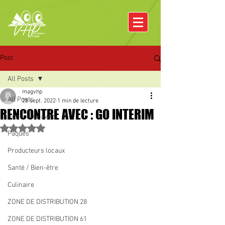
Post
All Posts
magvhp
All Posts
28 sept. 2022
1 min de lecture
RENCONTRE AVEC : GO INTERIM
Rencontre avec
Noté NaN étoiles sur 5.
Pâques
Producteurs locaux
Santé / Bien-être
Culinaire
ZONE DE DISTRIBUTION 28
ZONE DE DISTRIBUTION 61