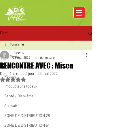
Post
All Posts
magvhp
All Posts
23 mai 2022
1 min de lecture
RENCONTRE AVEC : Misca
Rencontre avec
Dernière mise à jour :
25 mai 2022
Pâques
Noté NaN étoiles sur 5.
Producteurs locaux
Santé / Bien-être
Culinaire
ZONE DE DISTRIBUTION 28
ZONE DE DISTRIBUTION 61