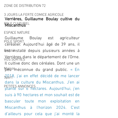
ZONE DE DISTRIBUTION 72
3 JOURS LA FERTE COMICE AGRICOLE
Verrières, Guillaume Boulay cultive du 
POLE CULTUREL
Miscanthus
ESPACE NATURE
Guillaume Boulay est agriculteur 
POLE SPORT
céréalier. Aujourd’hui âgé de 39 ans, il 
est installé depuis plusieurs années à 
Emploi
Verrières dans le département de l’Orne. 
VOS SORTIES
Il cultive donc des céréales. Dont une un 
Maison
peu méconnue du grand public. 
« En 
2018, j’ai en effet décidé de me lancer 
Sport
dans la culture du Miscanthus. J’en ai 
PETITES ANNONCES
planté sur 6 hectares. Aujourd’hui, j’en 
suis à 90 hectares et mon souhait est de 
basculer toute mon exploitation en 
Miscanthus à l’horizon 2024. C’est 
d’ailleurs pour cela que j’ai monté la 