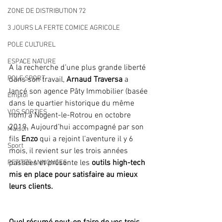
ZONE DE DISTRIBUTION 72
3 JOURS LA FERTE COMICE AGRICOLE
POLE CULTUREL
ESPACE NATURE
A la recherche d’une plus grande liberté 
POLE SPORT
dans son travail, 
Arnaud Traversa
 a 
lancé son agence Pâty Immobilier (basée 
Emploi
dans le quartier historique du même 
VOS SORTIES
nom) à Nogent-le-Rotrou en octobre 
2019. Aujourd’hui accompagné par son 
Maison
fils
 Enzo 
qui a rejoint l’aventure il y 6 
Sport
mois, il revient sur les trois années 
passées et présente les 
outils high-tech 
PETITES ANNONCES
mis en place pour satisfaire au mieux 
leurs clients.