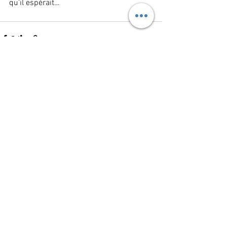
qu’il espérait…
Voir tout
Posts récents