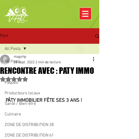
Post
All Posts
magvhp
All Posts
28 sept. 2022
2 min de lecture
RENCONTRE AVEC : PATY IMMO
Rencontre avec
Noté NaN étoiles sur 5.
Pâques
Producteurs locaux
PÂTY IMMOBILIER FÊTE SES 3 ANS !
Santé / Bien-être
Culinaire
ZONE DE DISTRIBUTION 28
ZONE DE DISTRIBUTION 61