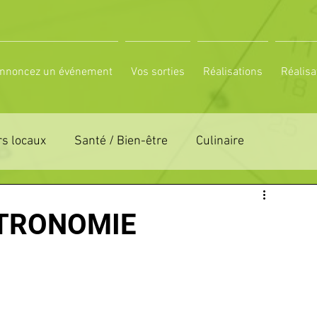
nnoncez un événement
Vos sorties
Réalisations
Réalisa
s locaux
Santé / Bien-être
Culinaire
ON 61
ZONE DE DISTRIBUTION 72
STRONOMIE
LTUREL
ESPACE NATURE
POLE SPORT
PETITES ANNONCES