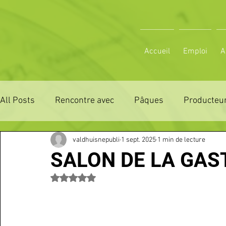
Accueil
Emploi
A
All Posts
Rencontre avec
Pâques
Producteur
valdhuisnepubli
1 sept. 2025
1 min de lecture
ZONE DE DISTRIBUTION 28
ZONE DE DISTRIBUTI
SALON DE LA GA
Noté NaN étoiles sur 5.
3 JOURS LA FERTE COMICE AGRICOLE
POLE CU
Emploi
VOS SORTIES
Maison
Sport