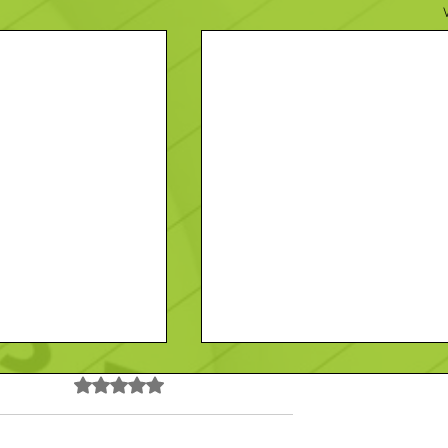
Noté 0 étoile sur 5.
Pas encore de note