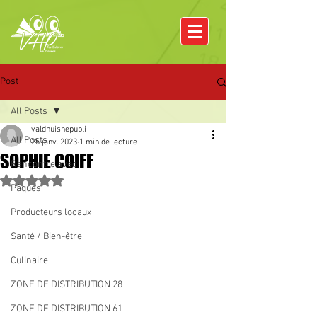
Post
All Posts
valdhuisnepubli
All Posts
25 janv. 2023
1 min de lecture
SOPHIE COIFF
Rencontre avec
Noté NaN étoiles sur 5.
Pâques
Producteurs locaux
Santé / Bien-être
Culinaire
ZONE DE DISTRIBUTION 28
ZONE DE DISTRIBUTION 61