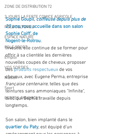
ZONE DE DISTRIBUTION 72
3 JOURS LA FERTE COMICE AGRICOLE
Sophie Goupil
, 
coiffeuse depuis plus de 
20 ans
, vous accueille dans son salon 
POLE CULTUREL
Sophie Coiff’, de
ESPACE NATURE
Nogent-le-Rotrou
.
POLE SPORT
Investie, elle continue de se former pour 
offrir à sa clientèle les dernières 
Emploi
nouvelles coupes de cheveux, proposer 
VOS SORTIES
des
 produits respectueux 
de vos 
cheveux, avec Eugene Perma, entreprise 
Maison
française centenaire
, telles que des 
Sport
teintures sans ammoniaques "Infinite", 
avec qui Sophie travaille depuis 
PETITES ANNONCES
longtemps.
Son salon, bien implanté dans le 
quartier du Paty
, est équipé d’un 