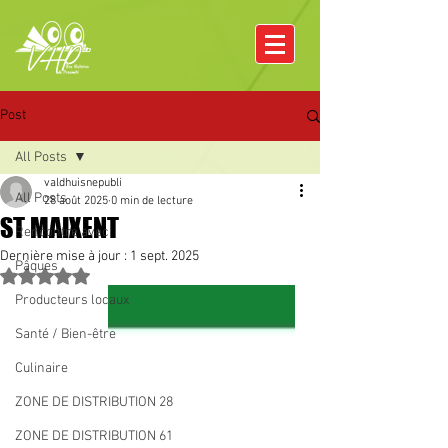
Post
All Posts
valdhuisnepubli
All Posts
28 août 2025
0 min de lecture
ST MAIXENT
Rencontre avec
Dernière mise à jour :
1 sept. 2025
Pâques
Noté NaN étoiles sur 5.
Producteurs locaux
Santé / Bien-être
Culinaire
ZONE DE DISTRIBUTION 28
ZONE DE DISTRIBUTION 61