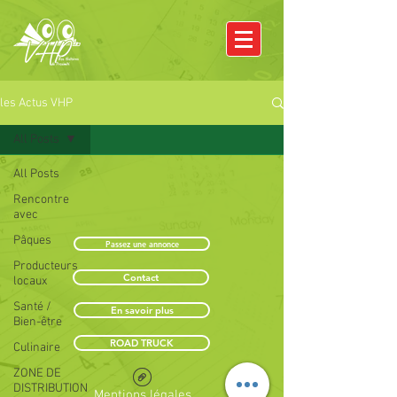
les Actus VHP
All Posts
All Posts
Rencontre
avec
Pâques
Passez une annonce
Producteurs
Contact
locaux
Santé /
En savoir plus
Bien-être
ROAD TRUCK
Culinaire
ZONE DE
DISTRIBUTION
Mentions légales