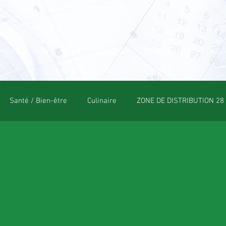
nnoncez un événement
Vos sorties
Réalisations
Réalisa
Santé / Bien-être
Culinaire
ZONE DE DISTRIBUTION 28
OLE
POLE CULTUREL
ESPACE NATURE
POLE SPORT