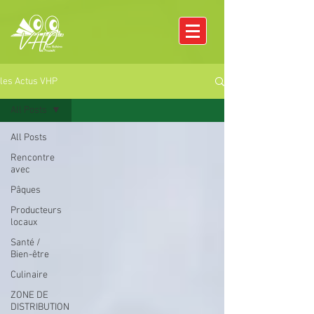
les Actus VHP
All Posts
All Posts
Rencontre
avec
Pâques
Producteurs
locaux
Santé /
Bien-être
Culinaire
ZONE DE
DISTRIBUTION