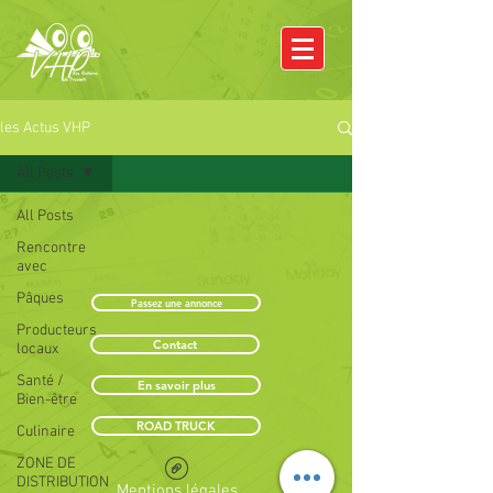
les Actus VHP
All Posts
All Posts
Rencontre
avec
Pâques
Passez une annonce
Producteurs
Contact
locaux
Santé /
En savoir plus
Bien-être
ROAD TRUCK
Culinaire
ZONE DE
DISTRIBUTION
Mentions légales