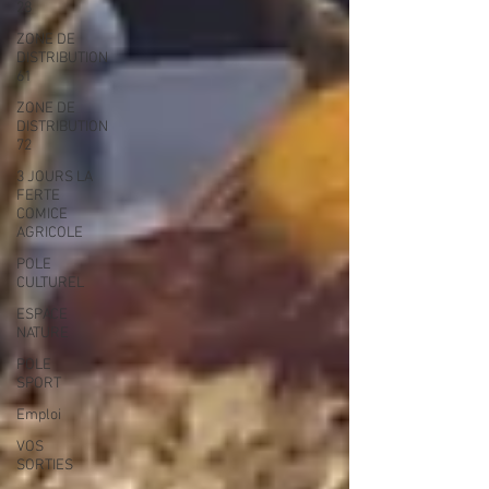
28
ZONE DE
DISTRIBUTION
61
ZONE DE
DISTRIBUTION
72
3 JOURS LA
FERTE
COMICE
AGRICOLE
POLE
CULTUREL
ESPACE
NATURE
POLE
SPORT
Emploi
VOS
SORTIES