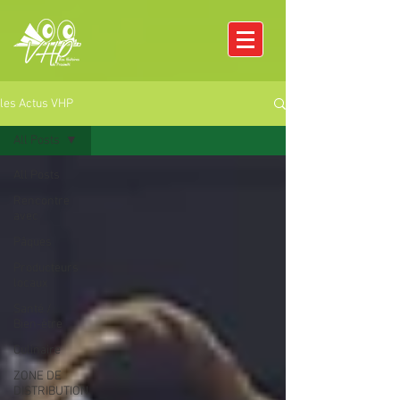
les Actus VHP
All Posts
All Posts
Rencontre
avec
Pâques
Producteurs
locaux
Santé /
Bien-être
Culinaire
ZONE DE
DISTRIBUTION