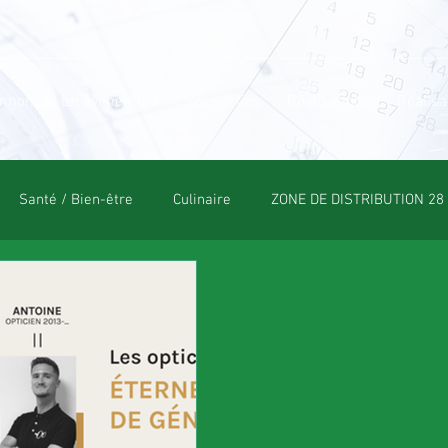
nnoncez un événement
Vos sorties
Réalisations
Réalisa
Santé / Bien-être
Culinaire
ZONE DE DISTRIBUTION 28
OLE
POLE CULTUREL
ESPACE NATURE
POLE SPORT