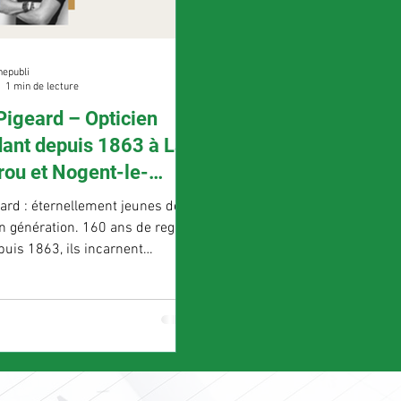
nepubli
1 min de lecture
Pigeard – Opticien
ant depuis 1863 à La
rou et Nogent-le-
ard : éternellement jeunes de
n génération. 160 ans de regard
puis 1863, ils incarnent
et la proximité en matière de
le. Implantée à Nogent-le-
oupe et Brou, cette entreprise
rigée aujourd’hui par la 6e
llie tradition et modernité pour
 ses clients. Loin des chaînes
les, chaque boutique Optique