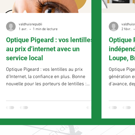
valdhuisnepubli
valdhuis
1 avr.
1 min de lecture
2 févr.
Optique Pigeard : vos lentilles
Optique 
au prix d’internet avec un
indépend
service local
Loupe, B
Rotrou
Optique Pigeard : vos lentilles au prix
Optique Pige
d’Internet, la confiance en plus. Bonne
génération e
nouvelle pour les porteurs de lentilles :
d’avance, de
Optique Pigeard simplifie désormais votre
l'excellence 
quotidien. Il est maintenant possible de
santé visuel
commander vos lentilles directement en
Rotrou, La L
ligne , tout en bénéficiant de
familiale, di
l’accompagnement et du service de votre
génération, a
opticien de proximité. Le principe est simple
mieux servir
: vous passez votre commande sur le site
impersonnel