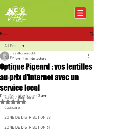
Post
All Posts
valdhuisnepubli
All Posts
1 avr.
1 min de lecture
Optique Pigeard : vos lentilles
Rencontre avec
au prix d’internet avec un
Pâques
service local
Producteurs locaux
Dernière mise à jour :
3 avr.
Santé / Bien-être
Noté NaN étoiles sur 5.
Culinaire
ZONE DE DISTRIBUTION 28
ZONE DE DISTRIBUTION 61