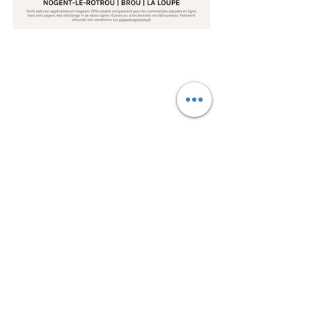
opticien Brou
opticien Nogent-le-Rotrou
opticien La Loupe
opticien enfant
lentilles pas cher
opticien 28
lunettes soleil
opticien conseil
professionnel santé visuelle
magasin optique
opticien Perche
optique française
commande lentilles en ligne
lentilles contact
achat lentilles internet
Rencontre avec