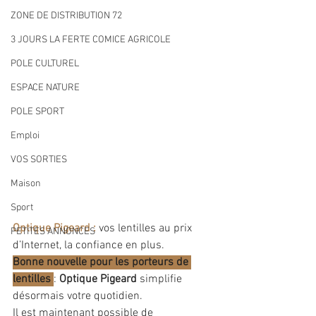
ZONE DE DISTRIBUTION 72
3 JOURS LA FERTE COMICE AGRICOLE
POLE CULTUREL
ESPACE NATURE
POLE SPORT
Emploi
VOS SORTIES
Maison
Sport
Optique Pigeard : 
vos lentilles au prix 
PETITES ANNONCES
d’Internet, la confiance en plus. 
Bonne nouvelle pour les porteurs de 
lentilles 
: 
Optique Pigeard
 simplifie 
désormais votre quotidien. 
Il est maintenant possible de 