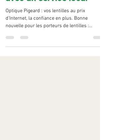
lentilles au prix d’internet
avec un service local
Optique Pigeard : vos lentilles au prix
d’Internet, la confiance en plus. Bonne
nouvelle pour les porteurs de lentilles :
Optique Pigeard simplifie désormais votre
quotidien. Il est maintenant possible de
commander vos lentilles directement en ligne
, tout en bénéficiant de l’accompagnement et
du service de votre opticien de proximité. Le
principe est simple : vous passez votre
commande sur le site Pigeard Opticiens, votre
équipe prépare votre commande avec soin et
vous p