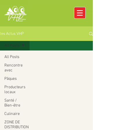
les Actus VHP
All Posts
All Posts
Rencontre
avec
Pâques
Producteurs
locaux
Santé /
Bien-être
Culinaire
ZONE DE
DISTRIBUTION