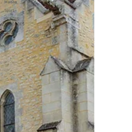
Maison
Sport
PETITES
ANNONCES