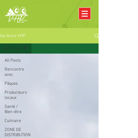
les Actus VHP
All Posts
All Posts
Rencontre
avec
Pâques
Producteurs
locaux
Santé /
Bien-être
Culinaire
ZONE DE
DISTRIBUTION