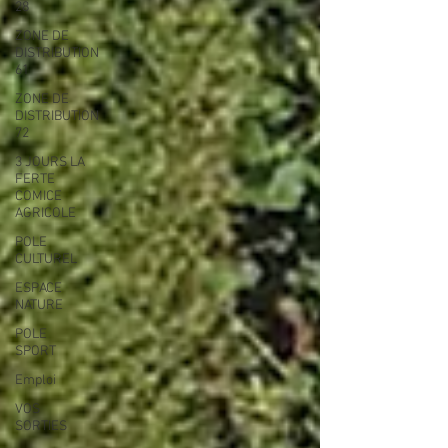
28
ZONE DE
DISTRIBUTION
61
ZONE DE
DISTRIBUTION
72
3 JOURS LA
FERTE
COMICE
AGRICOLE
POLE
CULTUREL
ESPACE
NATURE
POLE
SPORT
Emploi
VOS
SORTIES