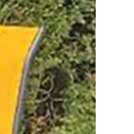
Maison
Sport
PETITES
ANNONCES