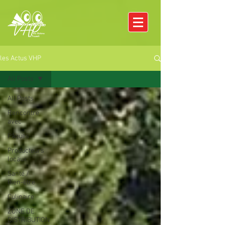
les Actus VHP
All Posts
All Posts
Rencontre
avec
Pâques
Producteurs
locaux
Santé /
Bien-être
Culinaire
ZONE DE
DISTRIBUTION