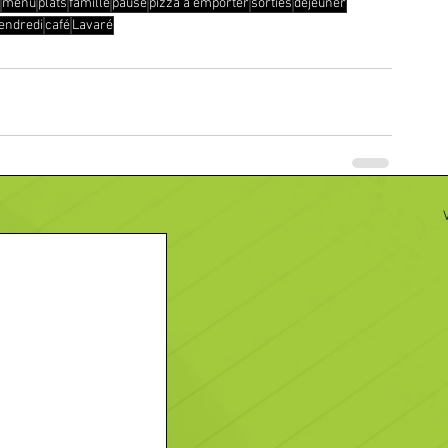
menu
plats
famille
pause
pizza à emporter
sorties
déjeuner
endredi
café
Lavaré