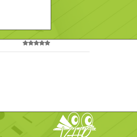
Noté 0 étoile sur 5.
Pas encore de note
Saint - Maixent
Contact
En savoir plus
main