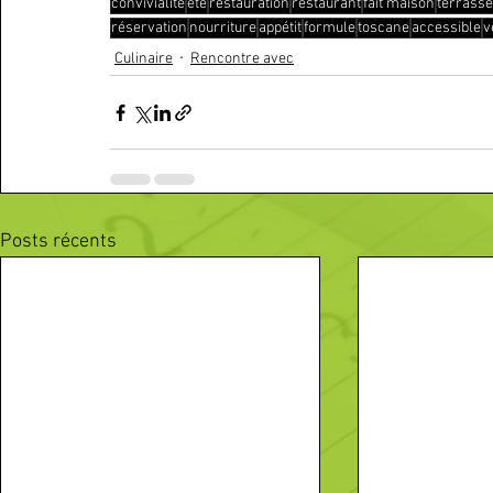
convivialité
été
restauration
restaurant
fait maison
terrasse
réservation
nourriture
appétit
formule
toscane
accessible
v
Culinaire
Rencontre avec
Posts récents