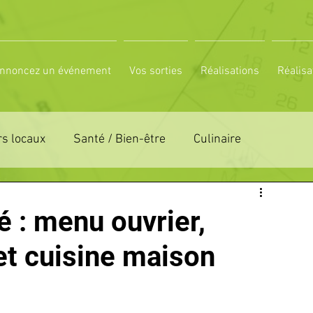
nnoncez un événement
Vos sorties
Réalisations
Réalisa
s locaux
Santé / Bien-être
Culinaire
ON 61
ZONE DE DISTRIBUTION 72
é : menu ouvrier,
et cuisine maison
LTUREL
ESPACE NATURE
POLE SPORT
PETITES ANNONCES