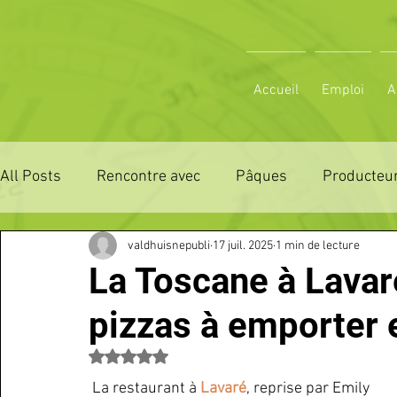
Accueil
Emploi
A
All Posts
Rencontre avec
Pâques
Producteur
valdhuisnepubli
17 juil. 2025
1 min de lecture
ZONE DE DISTRIBUTION 28
ZONE DE DISTRIBUTI
La Toscane à Lavar
pizzas à emporter 
3 JOURS LA FERTE COMICE AGRICOLE
POLE CU
Noté NaN étoiles sur 5.
 La restaurant à 
Lavaré
, reprise par Emily 
Emploi
VOS SORTIES
Maison
Sport