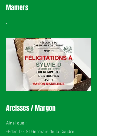
Mamers
.
Arcisses / Margon
Ainsi que :
-Eden D - St Germain de la Coudre