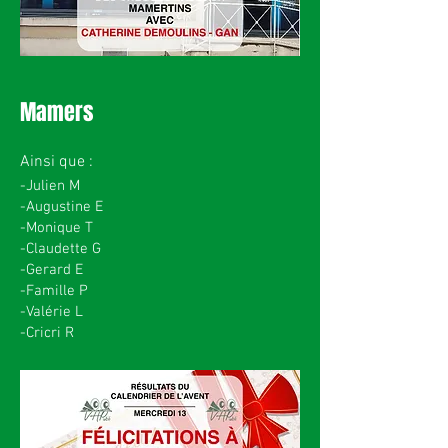
Mamers
Ainsi que :
-
Julien M
-Augustine E
-Monique T
-Claudette G
-Gerard E
-Famille P
-Valérie L
-Cricri R