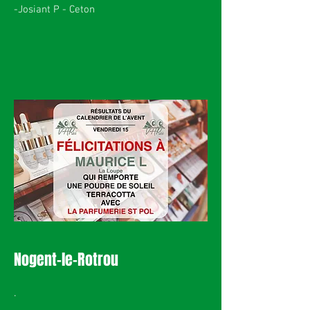
-Josiant P - Ceton
Nogent-le-Rotrou
.