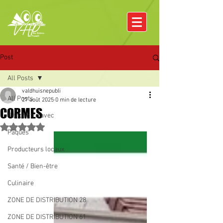
Post
All Posts
valdhuisnepubli
All Posts
27 août 2025
0 min de lecture
CORMES
Rencontre avec
Noté NaN étoiles sur 5.
Pâques
Producteurs locaux
Santé / Bien-être
Culinaire
ZONE DE DISTRIBUTION 28
ZONE DE DISTRIBUTION 61