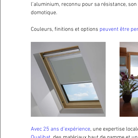
l’aluminium, reconnu pour sa résistance, son 
domotique. 
Couleurs, finitions et options 
peuvent être pe
Avec 25 ans d’expérience
, une expertise loca
Qualibat
, des matériaux haut de gamme et un