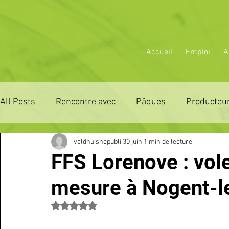
Accueil
Emploi
A
All Posts
Rencontre avec
Pâques
Producteur
valdhuisnepubli
30 juin
1 min de lecture
ZONE DE DISTRIBUTION 28
ZONE DE DISTRIBUTI
FFS Lorenove : vole
mesure à Nogent-l
3 JOURS LA FERTE COMICE AGRICOLE
POLE CU
Noté NaN étoiles sur 5.
Emploi
VOS SORTIES
Maison
Sport