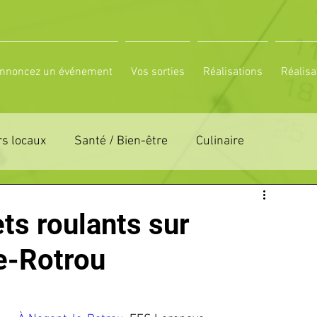
nnoncez un événement
Vos sorties
Réalisations
Réalisa
s locaux
Santé / Bien-être
Culinaire
ON 61
ZONE DE DISTRIBUTION 72
ts roulants sur
e-Rotrou
LTUREL
ESPACE NATURE
POLE SPORT
PETITES ANNONCES