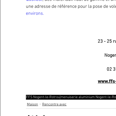
une adresse de référence pour la pose de vole
environs.
23 - 25 r
Nogen
02 3
www.ffs-
FFS Nogent-le-Rotrou
menuiserie aluminium Nogent-le-Ro
Maison
Rencontre avec