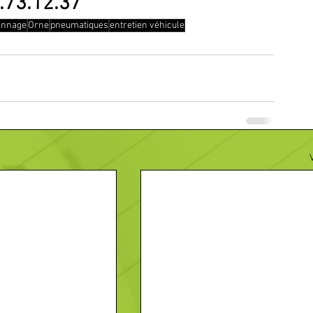
.73.12.37
annage
Orne
pneumatiques
entretien véhicule