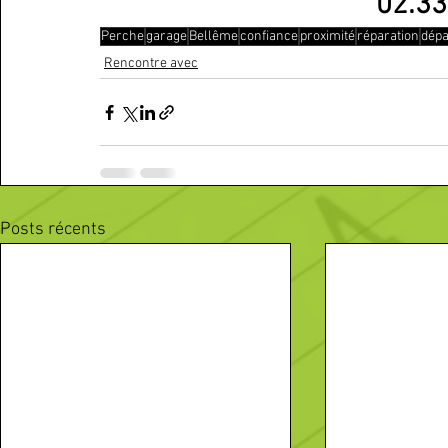
02.33
Perche
garage
Bellême
confiance
proximité
réparation
dép
Rencontre avec
Posts récents