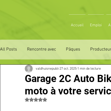
Accueil
Emploi
A
All Posts
Rencontre avec
Pâques
Producteur
valdhuisnepubli
27 oct. 2025
1 min de lecture
ZONE DE DISTRIBUTION 28
ZONE DE DISTRIBUTI
Garage 2C Auto Bike
moto à votre servi
3 JOURS LA FERTE COMICE AGRICOLE
POLE CU
Noté NaN étoiles sur 5.
Emploi
VOS SORTIES
Maison
Sport