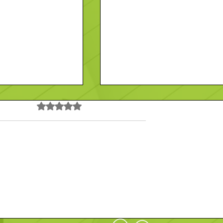
Noté 0 étoile sur 5.
Pas encore de note
ST MAIXENT
LA GONAIS
Contact
En savoir plus