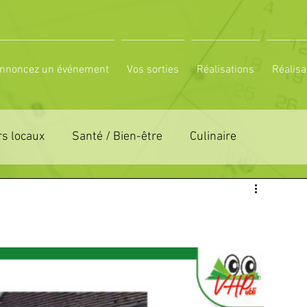
nnoncez un événement
Vos sorties
Réalisations
Réalisa
s locaux
Santé / Bien-être
Culinaire
ON 61
ZONE DE DISTRIBUTION 72
LTUREL
ESPACE NATURE
POLE SPORT
PETITES ANNONCES