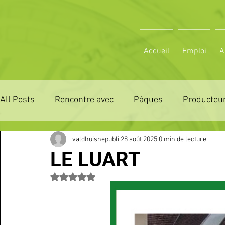
Accueil
Emploi
A
All Posts
Rencontre avec
Pâques
Producteur
valdhuisnepubli
28 août 2025
0 min de lecture
ZONE DE DISTRIBUTION 28
ZONE DE DISTRIBUTI
LE LUART
Noté NaN étoiles sur 5.
3 JOURS LA FERTE COMICE AGRICOLE
POLE CU
Emploi
VOS SORTIES
Maison
Sport