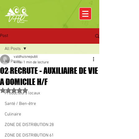
Post
All Posts
valdhuisnepubli
All Posts
4 mai
1 min de lecture
O2 RECRUTE - AUXILIAIRE DE VIE
Rencontre avec
A DOMICILE H/F
Pâques
Noté NaN étoiles sur 5.
Producteurs locaux
Santé / Bien-être
Culinaire
ZONE DE DISTRIBUTION 28
ZONE DE DISTRIBUTION 61