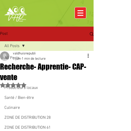
Post
All Posts
valdhuisnepubli
All Posts
1 juin
1 min de lecture
Recherche- Apprentie- CAP-
Rencontre avec
vente
Pâques
Noté NaN étoiles sur 5.
Producteurs locaux
Santé / Bien-être
Culinaire
ZONE DE DISTRIBUTION 28
ZONE DE DISTRIBUTION 61