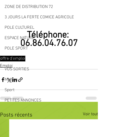
ZONE DE DISTRIBUTION 72
3 JOURS LA FERTE COMICE AGRICOLE
POLE CULTUREL
Téléphone: 
ESPACE NATURE
06.86.04.76.07
POLE SPORT
offre d'emploi
Emploi
Emploi
VOS SORTIES
Maison
Sport
PETITES ANNONCES
Voir tout
Posts récents