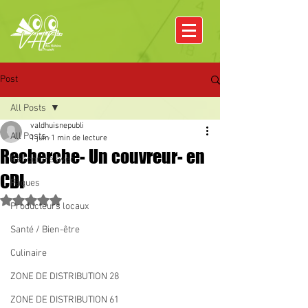
Post
All Posts
valdhuisnepubli
All Posts
1 juin
1 min de lecture
Recherche- Un couvreur- en
Rencontre avec
CDI
Pâques
Noté NaN étoiles sur 5.
Producteurs locaux
Santé / Bien-être
Culinaire
ZONE DE DISTRIBUTION 28
ZONE DE DISTRIBUTION 61