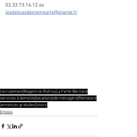
02.33.73.14.12 ou 
lesdelicesdesremparts@orange.fr
recrutement
Nogent-le-Rotrou
La Ferté-Bernard
services à domicile
location
aide ménagère
Rémalard
annonces gratuites
loisirs
Emploi