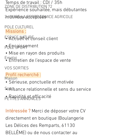
Temps de travail : CDI / 35h
ZONE DE DISTRIBUTION 72
Expérience souhaitée, mais débutantes 
motivées acceptées
3 JOURS LA FERTE COMICE AGRICOLE
POLE CULTUREL
Missions :
ESPACE NATURE
• Accueil et conseil client
• Encaissement
POLE SPORT
• Mise en rayon des produits
Emploi
• Entretien de l’espace de vente
VOS SORTIES
Profil recherché :
Maison
• Sérieuse, ponctuelle et motivée
Sport
• Aisance relationnelle et sens du service
• Rapidité et efficacité
PETITES ANNONCES
Intéressée ?
 Merci de déposer votre CV 
directement en boutique (Boulangerie 
Les Délices des Remparts, 61130 
BELLÊME) ou de nous contacter au 