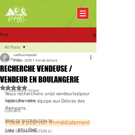
Post
All Posts
valdhuisnepubli
All Posts
3 sept. 2025
1 min de lecture
RECHERCHE VENDEUSE /
Rencontre avec
VENDEUR EN BOULANGERIE
Pâques
Noté NaN étoiles sur 5.
Producteurs locaux
Nous recherchons un(e) vendeur(se)pour 
Santé / Bien-être
rejoindre notre équipe aux Délices des 
Remparts .
Culinaire
ZONE DE DISTRIBUTION 28
Poste à pourvoir immédiatement
Lieu : BELLÊME
ZONE DE DISTRIBUTION 61