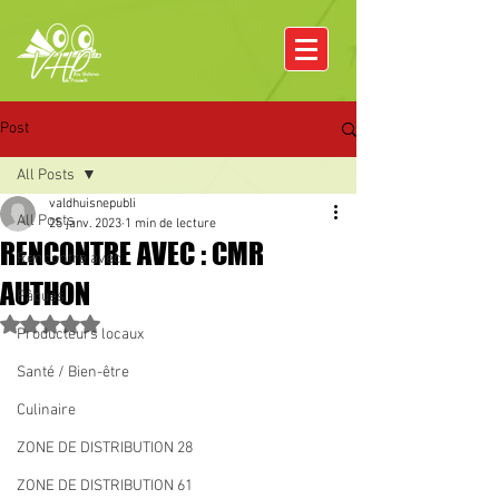
Post
All Posts
valdhuisnepubli
All Posts
25 janv. 2023
1 min de lecture
RENCONTRE AVEC : CMR
Rencontre avec
AUTHON
Pâques
Noté NaN étoiles sur 5.
Producteurs locaux
Santé / Bien-être
Culinaire
ZONE DE DISTRIBUTION 28
ZONE DE DISTRIBUTION 61