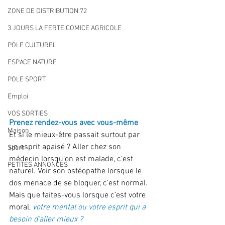
ZONE DE DISTRIBUTION 72
3 JOURS LA FERTE COMICE AGRICOLE
POLE CULTUREL
ESPACE NATURE
POLE SPORT
Emploi
VOS SORTIES
Prenez rendez-vous avec vous-même
Maison
Et si le mieux-être passait surtout par 
un esprit apaisé ? Aller chez son 
Sport
médecin lorsqu’on est malade, c’est 
PETITES ANNONCES
naturel. Voir son ostéopathe lorsque le 
dos menace de se bloquer, c’est normal. 
Mais que faites-vous lorsque c’est votre 
moral, 
votre mental ou votre esprit qui a 
besoin d’aller mieux ? 