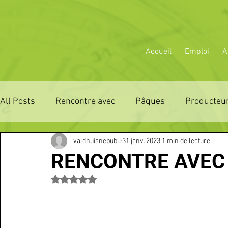
Accueil
Emploi
A
All Posts
Rencontre avec
Pâques
Producteur
valdhuisnepubli
31 janv. 2023
1 min de lecture
ZONE DE DISTRIBUTION 28
ZONE DE DISTRIBUTI
RENCONTRE AVEC 
Noté NaN étoiles sur 5.
3 JOURS LA FERTE COMICE AGRICOLE
POLE CU
Emploi
VOS SORTIES
Maison
Sport