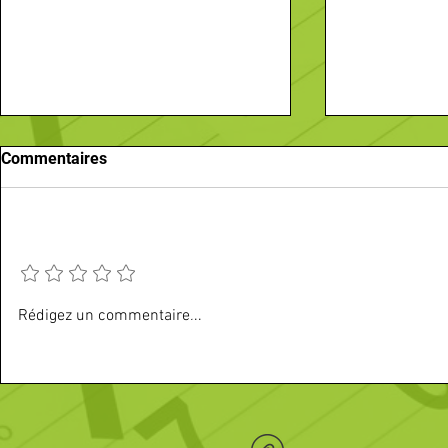
Commentaires
Ajouter une note
Vos sorties du mois d'août
Recherche-
Rédigez un commentaire...
Passez une annonce
Comptoir (H