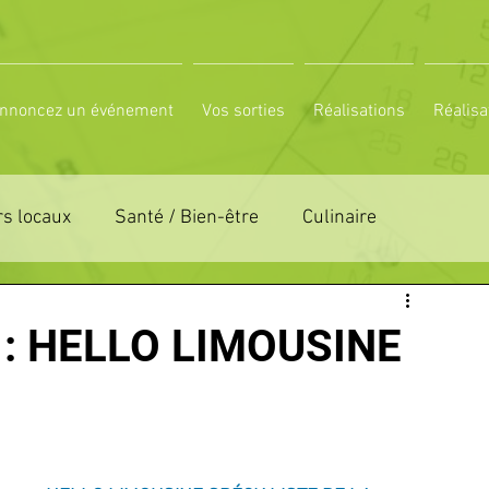
nnoncez un événement
Vos sorties
Réalisations
Réalisa
s locaux
Santé / Bien-être
Culinaire
ON 61
ZONE DE DISTRIBUTION 72
: HELLO LIMOUSINE
LTUREL
ESPACE NATURE
POLE SPORT
PETITES ANNONCES