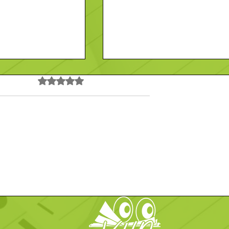
Noté 0 étoile sur 5.
Pas encore de note
 Vendeur-
Recherche- Employé-
Contact
En savoir plus
/F)
Polyvalent