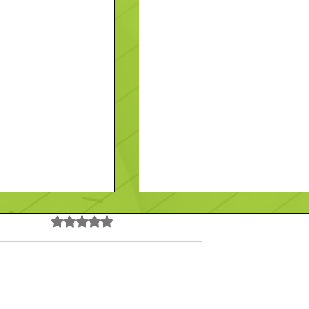
Noté 0 étoile sur 5.
Pas encore de note
ST MAIXENT
LA GONAIS