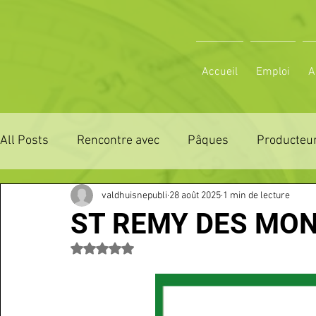
Accueil
Emploi
A
All Posts
Rencontre avec
Pâques
Producteur
valdhuisnepubli
28 août 2025
1 min de lecture
ZONE DE DISTRIBUTION 28
ZONE DE DISTRIBUTI
ST REMY DES MO
Noté NaN étoiles sur 5.
3 JOURS LA FERTE COMICE AGRICOLE
POLE CU
Emploi
VOS SORTIES
Maison
Sport