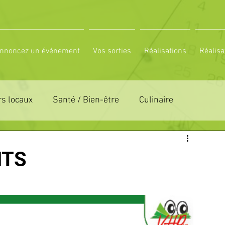
nnoncez un événement
Vos sorties
Réalisations
Réalisa
s locaux
Santé / Bien-être
Culinaire
ON 61
ZONE DE DISTRIBUTION 72
NTS
LTUREL
ESPACE NATURE
POLE SPORT
PETITES ANNONCES