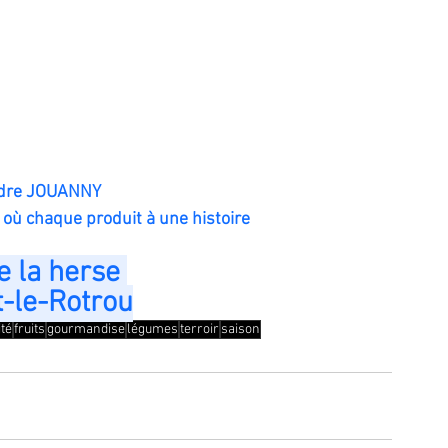
ndre JOUANNY 
où chaque produit à une histoire
e la herse 
-le-Rotrou
ité
fruits
gourmandise
légumes
terroir
saison