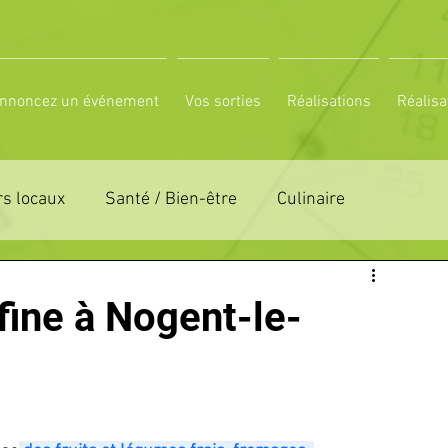
nnoncez un événement
Vos sorties
Réalisations
Réalisa
s locaux
Santé / Bien-être
Culinaire
ON 61
ZONE DE DISTRIBUTION 72
 fine à Nogent-le-
LTUREL
ESPACE NATURE
POLE SPORT
PETITES ANNONCES