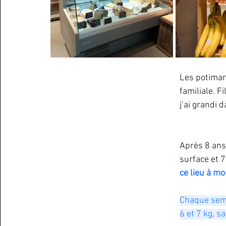
Les potimarr
familiale. F
j’ai grandi d
Après 8 ans
surface et 
ce lieu à mo
Chaque sema
6 et 7 kg, 