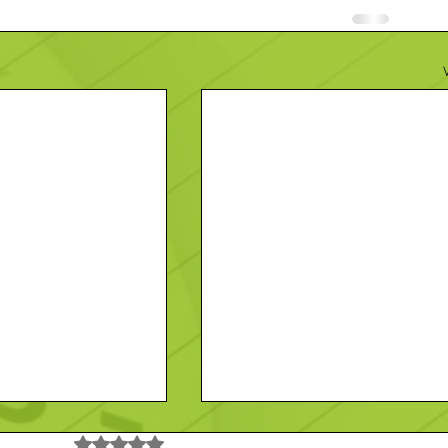
Noté 0 étoile sur 5.
Pas encore de note