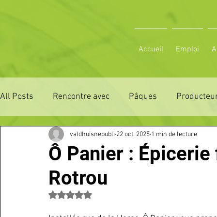
Accueil
Emploi
A
All Posts
Rencontre avec
Pâques
Producteur
valdhuisnepubli
22 oct. 2025
1 min de lecture
ZONE DE DISTRIBUTION 28
ZONE DE DISTRIBUTI
Ô Panier : Épicerie
Rotrou
3 JOURS LA FERTE COMICE AGRICOLE
POLE CU
Noté NaN étoiles sur 5.
Emploi
VOS SORTIES
Maison
Sport