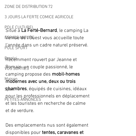
ZONE DE DISTRIBUTION 72
3 JOURS LA FERTE COMICE AGRICOLE
POLE CULTUREL
Situé à
 La Ferté-Bernard
, le camping La 
Venise de l’Ouest vous accueille toute 
ESPACE NATURE
l’année dans un cadre naturel préservé.
POLE SPORT
Emploi
Récemment rouvert par Jeanne et 
Romain, un couple passionné, le 
VOS SORTIES
camping propose des 
mobil-homes 
Maison
modernes avec une, deux ou trois 
chambres
, équipés de cuisines, idéaux 
Sport
pour les professionnels en déplacement 
PETITES ANNONCES
et les touristes en recherche de calme 
et de verdure.
Des emplacements nus sont également 
disponibles pour 
tentes, caravanes et 