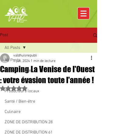
Post
All Posts
valdhuisnepubli
All Posts
1 juil. 2024
1 min de lecture
Camping La Venise de l'Ouest
Rencontre avec
: votre évasion toute l'année !
Pâques
Noté NaN étoiles sur 5.
Producteurs locaux
Santé / Bien-être
Culinaire
ZONE DE DISTRIBUTION 28
ZONE DE DISTRIBUTION 61