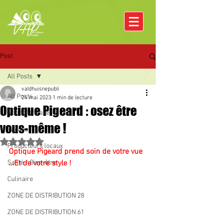
Post
All Posts
valdhuisnepubli
All Posts
24 mai 2023
1 min de lecture
Optique Pigeard : osez être
Rencontre avec
vous-même !
Pâques
Noté NaN étoiles sur 5.
Producteurs locaux
Optique Pigeard prend soin de votre vue 
Santé / Bien-être
…Et de votre style !
Culinaire
ZONE DE DISTRIBUTION 28
ZONE DE DISTRIBUTION 61