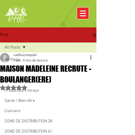
Post
All Posts
valdhuisnepubli
All Posts
1 avr.
0 min de lecture
MAISON MADELEINE RECRUTE -
Rencontre avec
BOULANGER(ERE)
Pâques
Noté NaN étoiles sur 5.
Producteurs locaux
Santé / Bien-être
Culinaire
ZONE DE DISTRIBUTION 28
ZONE DE DISTRIBUTION 61