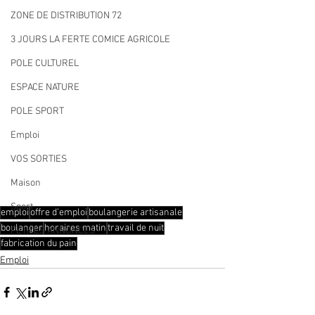
ZONE DE DISTRIBUTION 72
3 JOURS LA FERTE COMICE AGRICOLE
POLE CULTUREL
ESPACE NATURE
POLE SPORT
Emploi
VOS SORTIES
Maison
Sport
emploi
offre d’emploi
boulangerie artisanale
boulanger
horaires matin
travail de nuit
PETITES ANNONCES
fabrication du pain
Emploi