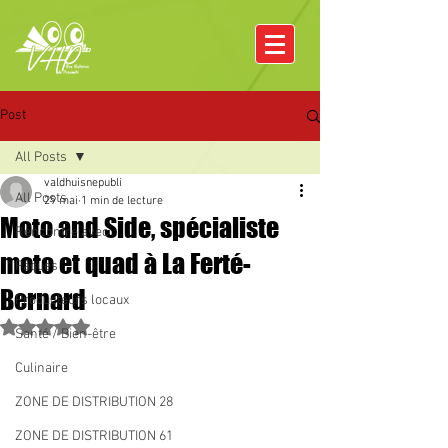
Post
All Posts
valdhuisnepubli
All Posts
29 mai
1 min de lecture
Moto and Side, spécialiste
Rencontre avec
moto et quad à La Ferté-
Pâques
Bernard
Producteurs locaux
Noté NaN étoiles sur 5.
Santé / Bien-être
Culinaire
ZONE DE DISTRIBUTION 28
ZONE DE DISTRIBUTION 61