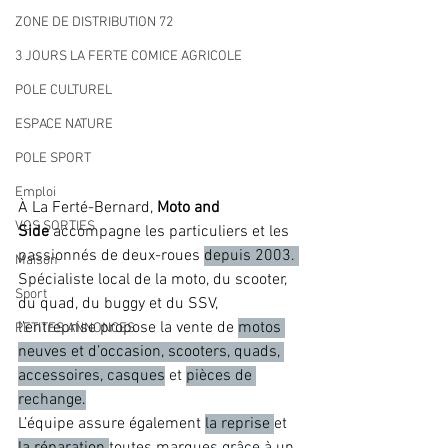
ZONE DE DISTRIBUTION 72
3 JOURS LA FERTE COMICE AGRICOLE
POLE CULTUREL
ESPACE NATURE
POLE SPORT
Emploi
À La Ferté-Bernard, 
Moto and 
VOS SORTIES
Side
 accompagne les particuliers et les 
passionnés de deux-roues 
depuis 2003. 
Maison
Spécialiste local de la moto, du scooter, 
Sport
du quad, du buggy et du SSV, 
l’entreprise propose la vente de 
motos 
PETITES ANNONCES
neuves et d’occasion, scooters, quads, 
accessoires, casques
 et 
pièces de 
rechange.
L’équipe assure également 
la reprise 
et 