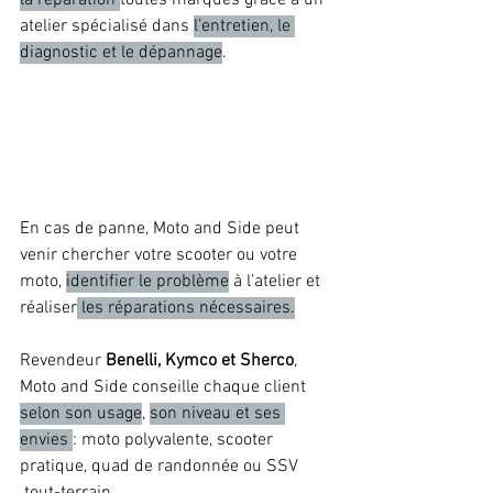
la réparation 
toutes marques grâce à un 
atelier spécialisé dans 
l’entretien, le 
diagnostic et le dépannage
. 
En cas de panne, Moto and Side peut 
venir chercher votre scooter ou votre 
moto, 
identifier le problème
 à l’atelier et 
réaliser
 les réparations nécessaires.
Revendeur 
Benelli, Kymco et Sherco
, 
Moto and Side conseille chaque client 
selon son usage
, 
son niveau et ses 
envies 
: moto polyvalente, scooter 
pratique, quad de randonnée ou SSV
 tout-terrain.