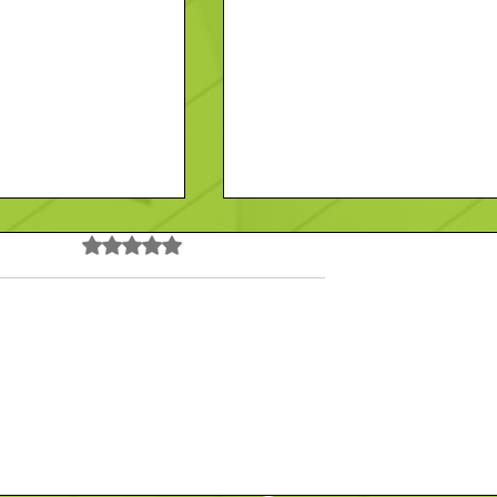
Noté 0 étoile sur 5.
Pas encore de note
 Vendeur-
Recherche- Employé-
Contact
En savoir plus
/F)
Polyvalent