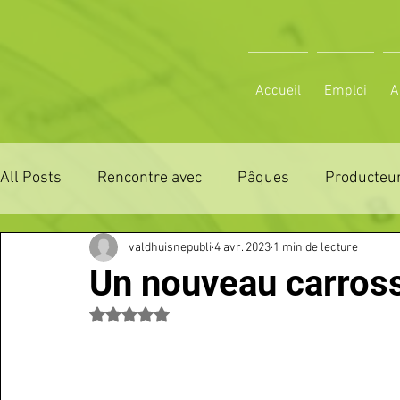
Accueil
Emploi
A
All Posts
Rencontre avec
Pâques
Producteur
valdhuisnepubli
4 avr. 2023
1 min de lecture
ZONE DE DISTRIBUTION 28
ZONE DE DISTRIBUTI
Un nouveau carros
Noté NaN étoiles sur 5.
3 JOURS LA FERTE COMICE AGRICOLE
POLE CU
Emploi
VOS SORTIES
Maison
Sport