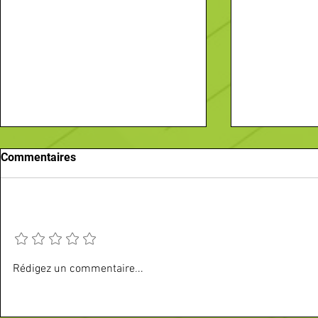
Commentaires
Ajouter une note
Vos sorties du mois d'août
Recherche-
Rédigez un commentaire...
Passez une annonce
Comptoir (H