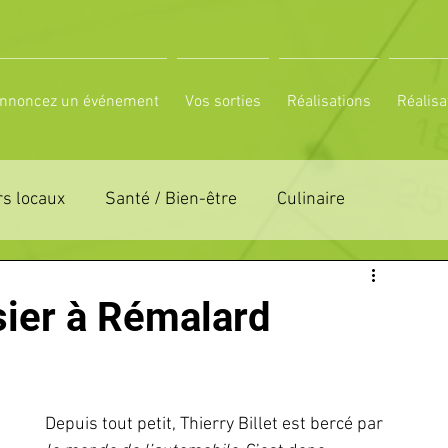
nnoncez un événement
Vos sorties
Réalisations
Réalisa
s locaux
Santé / Bien-être
Culinaire
ON 61
ZONE DE DISTRIBUTION 72
sier à Rémalard
LTUREL
ESPACE NATURE
POLE SPORT
Depuis tout petit, Thierry Billet est bercé par 
PETITES ANNONCES