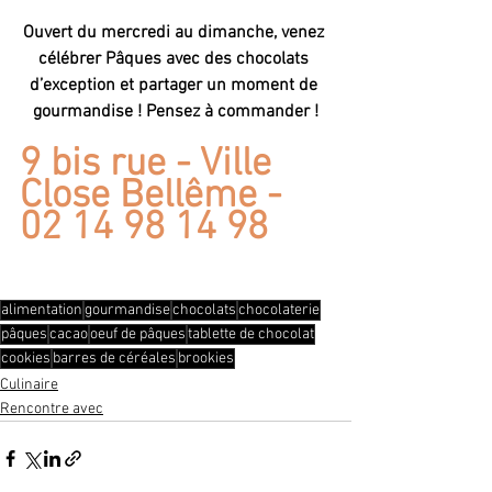
Ouvert du mercredi au dimanche, venez 
célébrer Pâques avec des chocolats 
d’exception et partager un moment de 
gourmandise ! Pensez à commander !
9 bis rue - Ville 
Close Bellême - 
02 14 98 14 98
alimentation
gourmandise
chocolats
chocolaterie
pâques
cacao
oeuf de pâques
tablette de chocolat
cookies
barres de céréales
brookies
Culinaire
Rencontre avec