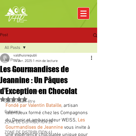
Post
All Posts
valdhuisnepubli
All Posts
14 avr. 2025
1 min de lecture
Les Gourmandises de
Rencontre avec
Jeannine : Un Pâques
Pâques
d’Exception en Chocolat
Producteurs locaux
Noté NaN étoiles sur 5.
Santé / Bien-être
Fondé par Valentin Bataille
, artisan 
Culinaire
talentueux formé chez les Compagnons 
du Devoir et ambassadeur WEISS, 
Les 
ZONE DE DISTRIBUTION 28
Gourmandises de Jeannine
 vous invite à 
ZONE DE DISTRIBUTION 61
une expérience chocolatée unique pour 