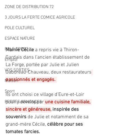
ZONE DE DISTRIBUTION 72
3 JOURS LA FERTE COMICE AGRICOLE
POLE CULTUREL
ESPACE NATURE
POLE SPORT
Mamie Cécile 
a repris vie à Thiron-
Gardais dans l’ancien établissement de 
Emploi
La Forge, portée par Julie et Julien 
VOS SORTIES
Gaboreau-Chauveau, deux restaurateurs
passionnés et engagés. 
Maison
Sport
Ils ont choisi ce village d’Eure-et-Loir 
pour y développer
 une cuisine familiale, 
PETITES ANNONCES
sincère et généreuse,
inspirée des 
souvenirs
 de Julie et notamment de sa 
grand-mère Cécile, 
célèbre pour ses 
tomates farcies. 