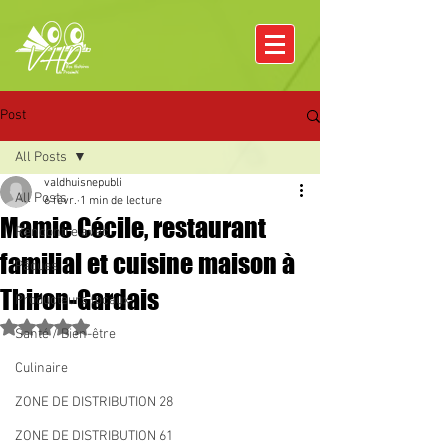
Post
All Posts
valdhuisnepubli
All Posts
6 févr.
1 min de lecture
Mamie Cécile, restaurant
Rencontre avec
familial et cuisine maison à
Pâques
Thiron-Gardais
Producteurs locaux
Noté NaN étoiles sur 5.
Santé / Bien-être
Culinaire
ZONE DE DISTRIBUTION 28
ZONE DE DISTRIBUTION 61