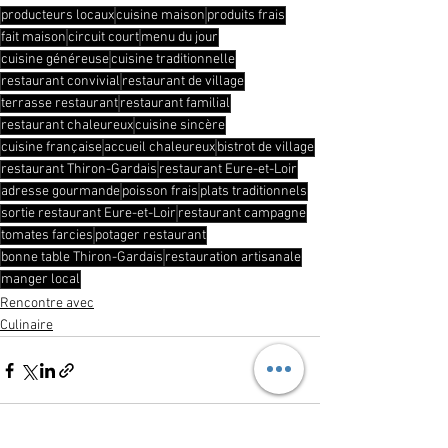
producteurs locaux
cuisine maison
produits frais
fait maison
circuit court
menu du jour
cuisine généreuse
cuisine traditionnelle
restaurant convivial
restaurant de village
terrasse restaurant
restaurant familial
restaurant chaleureux
cuisine sincère
cuisine française
accueil chaleureux
bistrot de village
restaurant Thiron-Gardais
restaurant Eure-et-Loir
adresse gourmande
poisson frais
plats traditionnels
sortie restaurant Eure-et-Loir
restaurant campagne
tomates farcies
potager restaurant
bonne table Thiron-Gardais
restauration artisanale
manger local
Rencontre avec
Culinaire