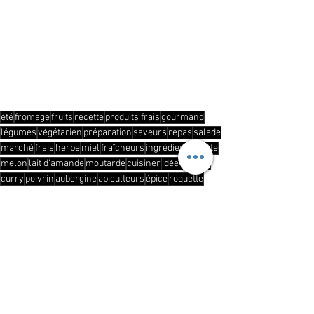
été
fromage
fruits
recette
produits frais
gourmand
légumes
végétarien
préparation
saveurs
repas
salade
marché
frais
herbe
miel
fraîcheurs
ingrédient
tomate
melon
lait d'amande
moutarde
cuisiner
idée recette
curry
poivrin
aubergine
apiculteurs
épice
roquette
Rencontre avec
Culinaire