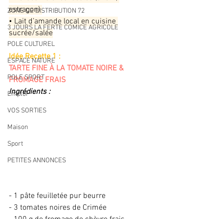
estragon) 
ZONE DE DISTRIBUTION 72
• Lait d’amande local en cuisine 
3 JOURS LA FERTE COMICE AGRICOLE
sucrée/salée
POLE CULTUREL
Idée Recette 1 : 
ESPACE NATURE
TARTE FINE À LA TOMATE NOIRE & 
POLE SPORT
FROMAGE FRAIS 
Ingrédients :
Emploi
VOS SORTIES
Maison
Sport
PETITES ANNONCES
- 1 pâte feuilletée pur beurre
- 3 tomates noires de Crimée