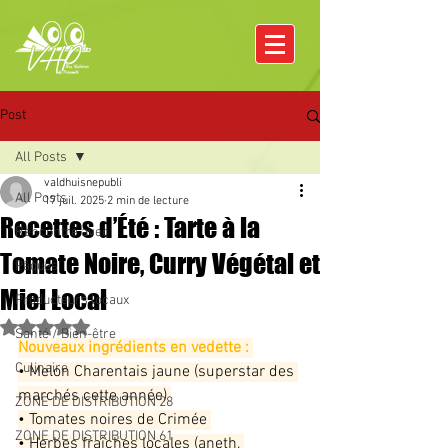
Post
All Posts
valdhuisnepubli
All Posts
17 juil. 2025
2 min de lecture
Recettes d’Été : Tarte à la
Rencontre avec
Tomate Noire, Curry Végétal et
Pâques
Miel Local
Producteurs locaux
Noté NaN étoiles sur 5.
Santé / Bien-être
Nouveaux ingrédients en vedette :
Culinaire
• Melon Charentais jaune (superstar des 
marchés cette année) 
ZONE DE DISTRIBUTION 28
• Tomates noires de Crimée 
ZONE DE DISTRIBUTION 61
• Herbes fraîches locales (aneth, 